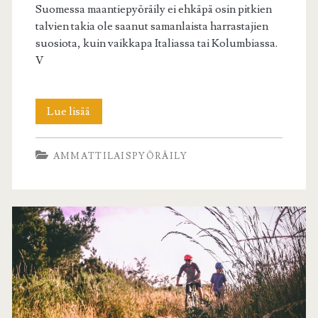
Suomessa maantiepyöräily ei ehkäpä osin pitkien
talvien takia ole saanut samanlaista harrastajien
suosiota, kuin vaikkapa Italiassa tai Kolumbiassa.
V
Suomalainen
Lue lisää
maantiepyöräily
AMMATTILAISPYÖRÄILY