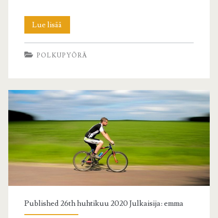
Maastopyörät
Lue lisää
ja
POLKUPYÖRÄ
retkipyörät
Published 26th huhtikuu 2020 Julkaisija:
emma