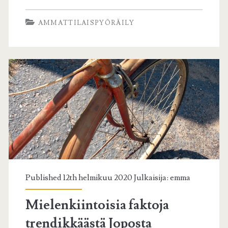
d’Italia
AMMATTILAISPYÖRÄILY
ja
Vuelta
a
Espana
Published 12th helmikuu 2020 Julkaisija:
emma
Mielenkiintoisia faktoja
trendikkäästä Joposta