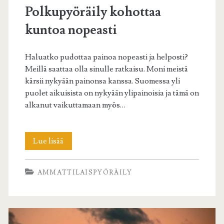
Polkupyöräily kohottaa
kuntoa nopeasti
Haluatko pudottaa painoa nopeasti ja helposti?
Meillä saattaa olla sinulle ratkaisu. Moni meistä
kärsii nykyään painonsa kanssa. Suomessa yli
puolet aikuisista on nykyään ylipainoisia ja tämä on
alkanut vaikuttamaan myös…
Polkupyöräily
Lue lisää
kohottaa
AMMATTILAISPYÖRÄILY
kuntoa
nopeasti