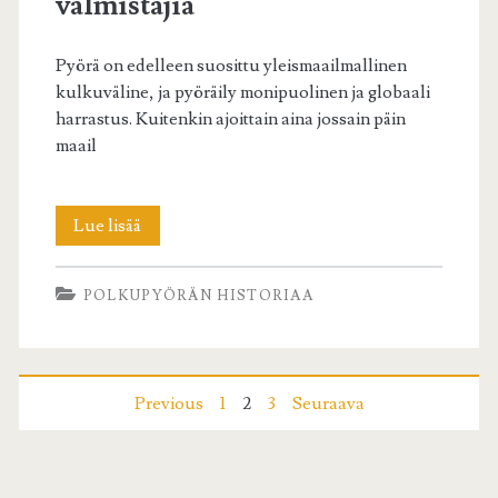
valmistajia
Pyörä on edelleen suosittu yleismaailmallinen
kulkuväline, ja pyöräily monipuolinen ja globaali
harrastus. Kuitenkin ajoittain aina jossain päin
maail
Pyöräilyn
Lue lisää
trendejä
POLKUPYÖRÄN HISTORIAA
ja
pyörien
valmistajia
Artikkelien
Previous
1
2
3
Seuraava
sivutus