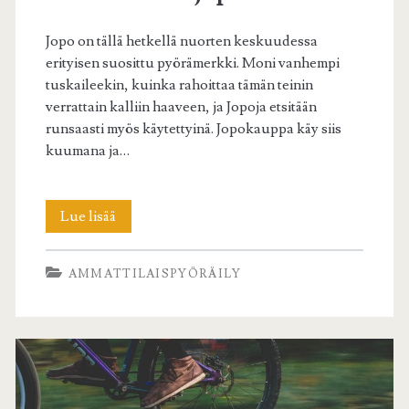
Jopo on tällä hetkellä nuorten keskuudessa
erityisen suosittu pyörämerkki. Moni vanhempi
tuskaileekin, kuinka rahoittaa tämän teinin
verrattain kalliin haaveen, ja Jopoja etsitään
runsaasti myös käytettyinä. Jopokauppa käy siis
kuumana ja…
Mielenkiintoisia
Lue lisää
faktoja
AMMATTILAISPYÖRÄILY
trendikkäästä
Joposta