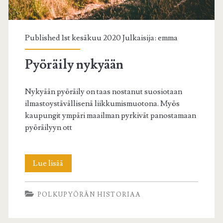
Published 1st kesäkuu 2020 Julkaisija:
emma
Pyöräily nykyään
Nykyään pyöräily on taas nostanut suosiotaan
ilmastoystävällisenä liikkumismuotona. Myös
kaupungit ympäri maailman pyrkivät panostamaan
pyöräilyyn ott
Pyöräily
Lue lisää
nykyään
POLKUPYÖRÄN HISTORIAA