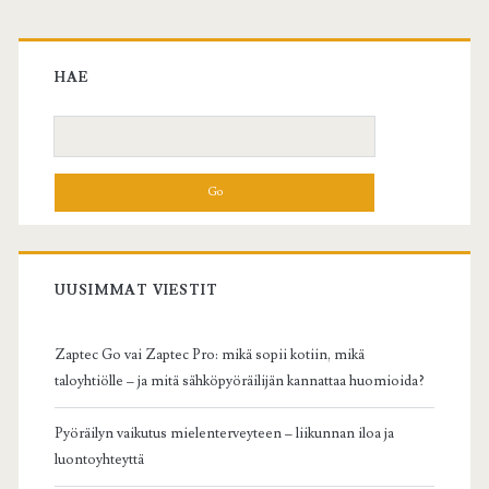
Ensisijainen
sivuvalikko
HAE
Hae:
UUSIMMAT VIESTIT
Zaptec Go vai Zaptec Pro: mikä sopii kotiin, mikä
taloyhtiölle – ja mitä sähköpyöräilijän kannattaa huomioida?
Pyöräilyn vaikutus mielenterveyteen – liikunnan iloa ja
luontoyhteyttä