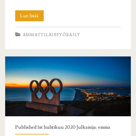
Polkupyöräily
Lue lisää
on
AMMATTILAISPYÖRÄILY
nyt
in
Published 1st huhtikuu 2020 Julkaisija:
emma