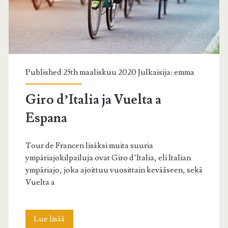
Published 25th maaliskuu 2020 Julkaisija:
emma
Giro d’Italia ja Vuelta a
Espana
Tour de Francen lisäksi muita suuria
ympäriajokilpailuja ovat Giro d’Italia, eli Italian
ympäriajo, joka ajoittuu vuosittain kevääseen, sekä
Vuelta a
Giro
Lue lisää