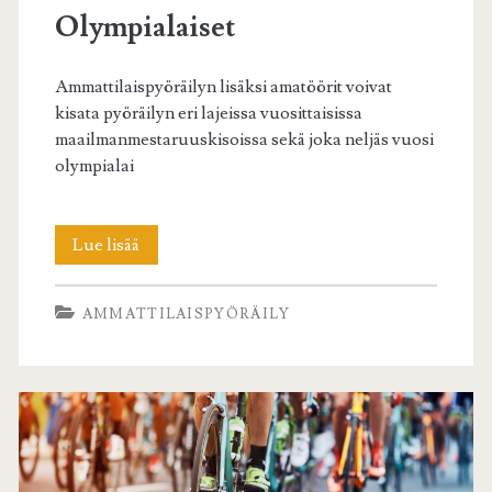
Olympialaiset
Ammattilaispyöräilyn lisäksi amatöörit voivat
kisata pyöräilyn eri lajeissa vuosittaisissa
maailmanmestaruuskisoissa sekä joka neljäs vuosi
olympialai
Olympialaiset
Lue lisää
AMMATTILAISPYÖRÄILY